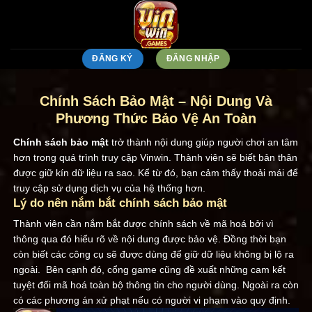
Skip
to
content
ĐĂNG KÝ
ĐĂNG NHẬP
Chính Sách Bảo Mật – Nội Dung Và
Phương Thức Bảo Vệ An Toàn
Chính sách bảo mật
trở thành nội dung giúp người chơi an tâm
hơn trong quá trình truy cập Vinwin. Thành viên sẽ biết bản thân
được giữ kín dữ liệu ra sao. Kể từ đó, bạn cảm thấy thoải mái để
truy cập sử dụng dịch vụ của hệ thống hơn.
Lý do nên nắm bắt chính sách bảo mật
Thành viên cần nắm bắt được chính sách về mã hoá bởi vì
thông qua đó hiểu rõ về nội dung được bảo vệ. Đồng thời bạn
còn biết các công cụ sẽ được dùng để giữ dữ liệu không bị lộ ra
ngoài.
Bên cạnh đó, cổng game cũng đề xuất những cam kết
tuyệt đối mã hoá toàn bộ thông tin cho người dùng. Ngoài ra còn
có các phương án xử phạt nếu có người vi phạm vào quy định.