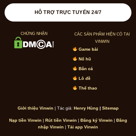
HỖ TRỢ TRỰC TUYẾN 24/7
CHỨNG NHẬN
CÁC SẢN PHẨM HIỆN CÓ TẠI
VINWIN
Game bài
Nổ hũ
Bắn cá
Lô đề
Thể thao
Giới thiệu Vinwin
| Tác giả:
Henry Hùng
|
Sitemap
Nạp tiền Vinwin
|
Rút tiền Vinwin
|
Đăng ký Vinwin
|
Đăng
nhập Vinwin
|
Tải app Vinwin